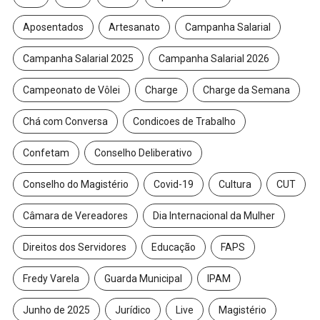
Aposentados
Artesanato
Campanha Salarial
Campanha Salarial 2025
Campanha Salarial 2026
Campeonato de Vôlei
Charge
Charge da Semana
Chá com Conversa
Condicoes de Trabalho
Confetam
Conselho Deliberativo
Conselho do Magistério
Covid-19
Cultura
CUT
Câmara de Vereadores
Dia Internacional da Mulher
Direitos dos Servidores
Educação
FAPS
Fredy Varela
Guarda Municipal
IPAM
Junho de 2025
Jurídico
Live
Magistério