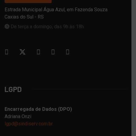
Estrada Municipal Água Azul, em Fazenda Souza
Caxias do Sul - RS
De terça a domingo, das 9h às 18h
LGPD
Encarregada de Dados (DPO)
Adriana Onzi
lgpd@sindiserv.com.br