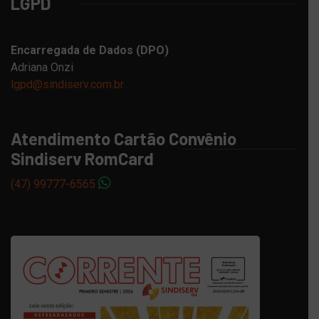
LGPD
Encarregada de Dados (DPO)
Adriana Onzi
lgpd@sindiserv.com.br
Atendimento Cartão Convênio
Sindiserv RomCard
(47) 99777-6565