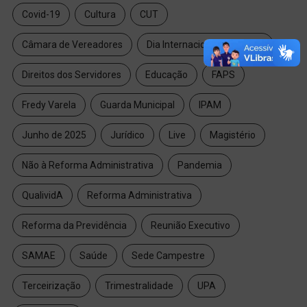
Covid-19
Cultura
CUT
Câmara de Vereadores
Dia Internacional da Mulher
Direitos dos Servidores
Educação
FAPS
Fredy Varela
Guarda Municipal
IPAM
Junho de 2025
Jurídico
Live
Magistério
Não à Reforma Administrativa
Pandemia
QualividA
Reforma Administrativa
Reforma da Previdência
Reunião Executivo
SAMAE
Saúde
Sede Campestre
Terceirização
Trimestralidade
UPA