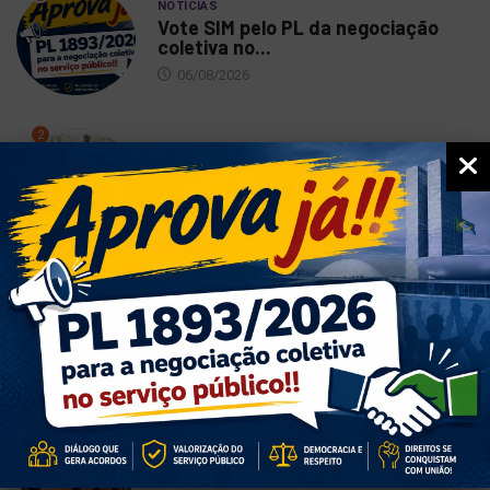
NOTÍCIAS
Vote SIM pelo PL da negociação
coletiva no...
06/08/2026
2
NOTÍCIAS
Oficina literária abre inscrições
03/08/2026
3
NOTÍCIAS
DIEESE aponta crescimento da
arrecadação e melhora do...
03/08/2026
4
NOTÍCIAS
Festa dos servidores: vamos
comemorar juntos o nosso...