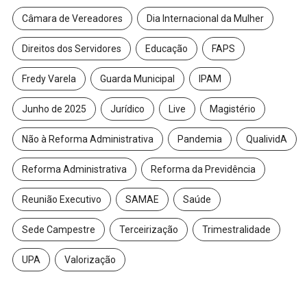
Câmara de Vereadores
Dia Internacional da Mulher
Direitos dos Servidores
Educação
FAPS
Fredy Varela
Guarda Municipal
IPAM
Junho de 2025
Jurídico
Live
Magistério
Não à Reforma Administrativa
Pandemia
QualividA
Reforma Administrativa
Reforma da Previdência
Reunião Executivo
SAMAE
Saúde
Sede Campestre
Terceirização
Trimestralidade
UPA
Valorização