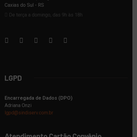
Caxias do Sul - RS
De terça a domingo, das 9h às 18h
LGPD
Encarregada de Dados (DPO)
Adriana Onzi
lgpd@sindiserv.com.br
Atendimento Cartão Convênio