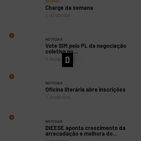
BANNER
Charge da semana
07/08/2026
2
NOTÍCIAS
Vote SIM pelo PL da negociação
coletiva no...
06/08/2026
3
NOTÍCIAS
Oficina literária abre inscrições
03/08/2026
4
NOTÍCIAS
DIEESE aponta crescimento da
arrecadação e melhora do...