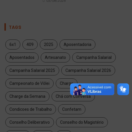
03/08/2026
TAGS
6x1
409
2025
Aposentadoria
Aposentados
Artesanato
Campanha Salarial
Campanha Salarial 2025
Campanha Salarial 2026
Campeonato de Vôlei
Charge
Charge da Semana
Chá com Conversa
Condicoes de Trabalho
Confetam
Conselho Deliberativo
Conselho do Magistério