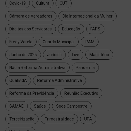
Covid-19
Cultura
CUT
Câmara de Vereadores
Dia Internacional da Mulher
Direitos dos Servidores
Educação
FAPS
Fredy Varela
Guarda Municipal
IPAM
Junho de 2025
Jurídico
Live
Magistério
Não à Reforma Administrativa
Pandemia
QualividA
Reforma Administrativa
Reforma da Previdência
Reunião Executivo
SAMAE
Saúde
Sede Campestre
Terceirização
Trimestralidade
UPA