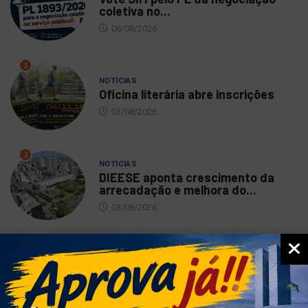
coletiva no...
06/08/2026
2
NOTÍCIAS
Oficina literária abre inscrições
03/08/2026
3
NOTÍCIAS
DIEESE aponta crescimento da
arrecadação e melhora do...
03/08/2026
4
NOTÍCIAS
Festa dos servidores: vamos
comemorar juntos o nosso...
03/08/2026