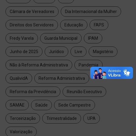
Câmara de Vereadores
Dia Internacional da Mulher
Direitos dos Servidores
Educação
FAPS
Fredy Varela
Guarda Municipal
IPAM
Junho de 2025
Jurídico
Live
Magistério
Não à Reforma Administrativa
Pandemia
QualividA
Reforma Administrativa
Reforma da Previdência
Reunião Executivo
SAMAE
Saúde
Sede Campestre
Terceirização
Trimestralidade
UPA
Valorização