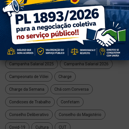
TAGS
6x1
409
2025
Aposentadoria
Aposentados
Artesanato
Campanha Salarial
Campanha Salarial 2025
Campanha Salarial 2026
Campeonato de Vôlei
Charge
Charge da Semana
Chá com Conversa
Condicoes de Trabalho
Confetam
Conselho Deliberativo
Conselho do Magistério
Covid-19
Cultura
CUT