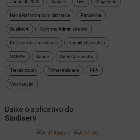
Junho de 2025
Jurídico
Live
Magistério
Não à Reforma Administrativa
Pandemia
QualividA
Reforma Administrativa
Reforma da Previdência
Reunião Executivo
SAMAE
Saúde
Sede Campestre
Terceirização
Trimestralidade
UPA
Valorização
Baixe o aplicativo do
Sindiserv