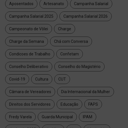
Aposentados
Artesanato
Campanha Salarial
Campanha Salarial 2025
Campanha Salarial 2026
Campeonato de Vôlei
Charge
Charge da Semana
Chá com Conversa
Condicoes de Trabalho
Confetam
Conselho Deliberativo
Conselho do Magistério
Covid-19
Cultura
CUT
Câmara de Vereadores
Dia Internacional da Mulher
Direitos dos Servidores
Educação
FAPS
Fredy Varela
Guarda Municipal
IPAM