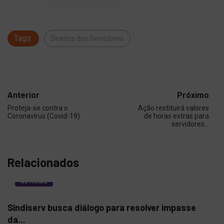
Tags:
Direitos dos Servidores
Anterior
Próximo
Proteja-se contra o
Ação restituirá valores
Coronavírus (Covid-19)
de horas extras para
servidores…
Relacionados
NOTÍCIAS
Sindiserv busca diálogo para resolver impasse
Ins
da...
Cid