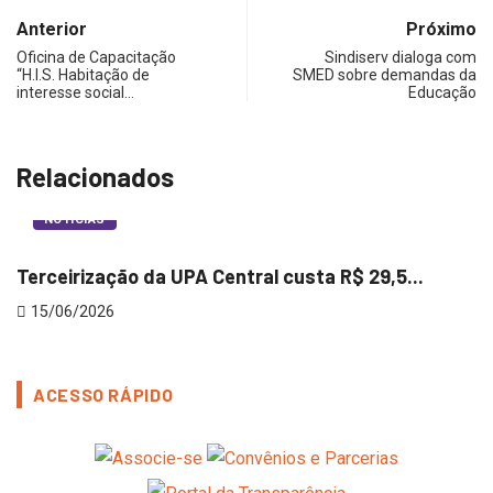
Anterior
Próximo
Oficina de Capacitação
Sindiserv dialoga com
“H.I.S. Habitação de
SMED sobre demandas da
interesse social…
Educação
Relacionados
NOTÍCIAS
Terceirização da UPA Central custa R$ 29,5...
M
15/06/2026
ACESSO RÁPIDO