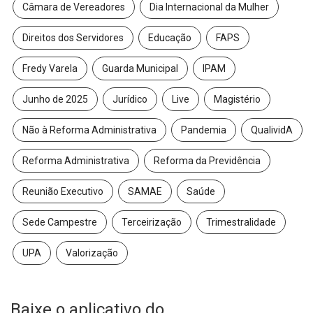
Câmara de Vereadores
Dia Internacional da Mulher
Direitos dos Servidores
Educação
FAPS
Fredy Varela
Guarda Municipal
IPAM
Junho de 2025
Jurídico
Live
Magistério
Não à Reforma Administrativa
Pandemia
QualividA
Reforma Administrativa
Reforma da Previdência
Reunião Executivo
SAMAE
Saúde
Sede Campestre
Terceirização
Trimestralidade
UPA
Valorização
Baixe o aplicativo do