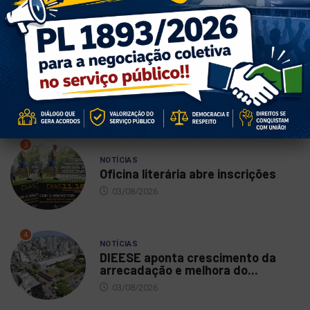
07/08/2026
2
NOTÍCIAS
Vote SIM pelo PL da negociação
coletiva no...
06/08/2026
3
NOTÍCIAS
Oficina literária abre inscrições
03/08/2026
4
NOTÍCIAS
DIEESE aponta crescimento da
arrecadação e melhora do...
03/08/2026