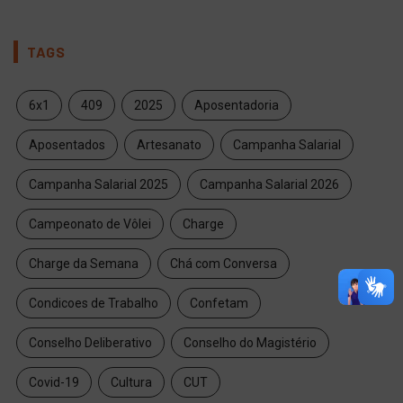
TAGS
6x1
409
2025
Aposentadoria
Aposentados
Artesanato
Campanha Salarial
Campanha Salarial 2025
Campanha Salarial 2026
Campeonato de Vôlei
Charge
Charge da Semana
Chá com Conversa
Condicoes de Trabalho
Confetam
Conselho Deliberativo
Conselho do Magistério
Covid-19
Cultura
CUT