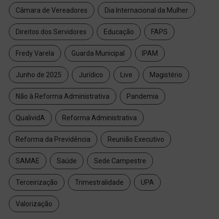
Câmara de Vereadores
Dia Internacional da Mulher
Direitos dos Servidores
Educação
FAPS
Fredy Varela
Guarda Municipal
IPAM
Junho de 2025
Jurídico
Live
Magistério
Não à Reforma Administrativa
Pandemia
QualividA
Reforma Administrativa
Reforma da Previdência
Reunião Executivo
SAMAE
Saúde
Sede Campestre
Terceirização
Trimestralidade
UPA
Valorização