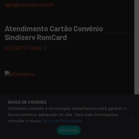
lgpd@sindiserv.com.br
Atendimento Cartão Convênio
Sindiserv RomCard
(47) 99777-6565
AVISO DE COOKIES
© 2026 Sindicato dos Servidores Municipais de Caxias do
Utilizamos cookies e tecnologias semelhantes para garantir o
Sul |
Aviso de Privacidade
funcionamento adequado do site. Para mais informações,
consulte o nosso
Aviso de Privacidade
ENTENDI