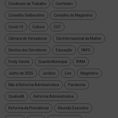
Condicoes de Trabalho
Confetam
Conselho Deliberativo
Conselho do Magistério
Covid-19
Cultura
CUT
Câmara de Vereadores
Dia Internacional da Mulher
Direitos dos Servidores
Educação
FAPS
Fredy Varela
Guarda Municipal
IPAM
Junho de 2025
Jurídico
Live
Magistério
Não à Reforma Administrativa
Pandemia
QualividA
Reforma Administrativa
Reforma da Previdência
Reunião Executivo