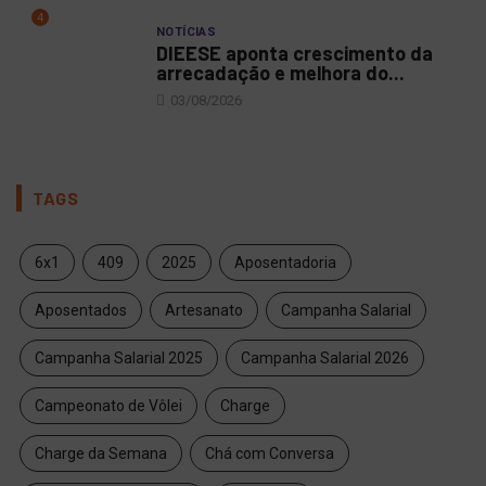
4
NOTÍCIAS
DIEESE aponta crescimento da
arrecadação e melhora do...
03/08/2026
TAGS
6x1
409
2025
Aposentadoria
Aposentados
Artesanato
Campanha Salarial
Campanha Salarial 2025
Campanha Salarial 2026
Campeonato de Vôlei
Charge
Charge da Semana
Chá com Conversa