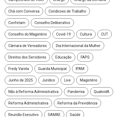
Chá com Conversa
Condicoes de Trabalho
Confetam
Conselho Deliberativo
Conselho do Magistério
Covid-19
Cultura
CUT
Câmara de Vereadores
Dia Internacional da Mulher
Direitos dos Servidores
Educação
FAPS
Fredy Varela
Guarda Municipal
IPAM
Junho de 2025
Jurídico
Live
Magistério
Não à Reforma Administrativa
Pandemia
QualividA
Reforma Administrativa
Reforma da Previdência
Reunião Executivo
SAMAE
Saúde