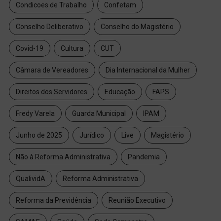
Condicoes de Trabalho
Confetam
Conselho Deliberativo
Conselho do Magistério
Covid-19
Cultura
CUT
Câmara de Vereadores
Dia Internacional da Mulher
Direitos dos Servidores
Educação
FAPS
Fredy Varela
Guarda Municipal
IPAM
Junho de 2025
Jurídico
Live
Magistério
Não à Reforma Administrativa
Pandemia
QualividA
Reforma Administrativa
Reforma da Previdência
Reunião Executivo