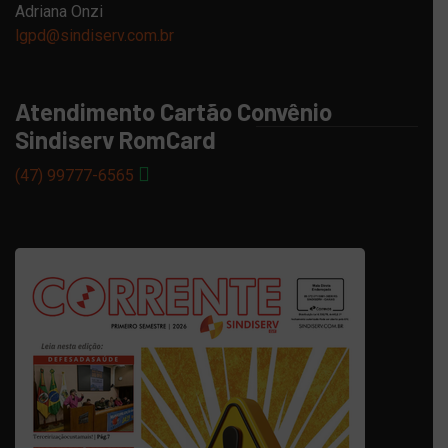
Adriana Onzi
lgpd@sindiserv.com.br
Atendimento Cartão Convênio
Sindiserv RomCard
(47) 99777-6565