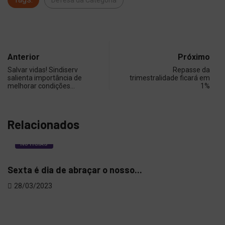
Defesa da Categoria
Anterior
Próximo
Salvar vidas! Sindiserv
Repasse da
salienta importância de
trimestralidade ficará em
melhorar condições…
1%
Relacionados
NOTÍCIAS
Sexta é dia de abraçar o nosso...
Sin
do 
28/03/2023
08