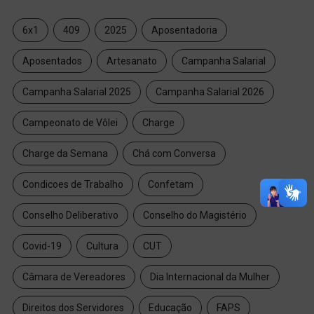
6x1
409
2025
Aposentadoria
Aposentados
Artesanato
Campanha Salarial
Campanha Salarial 2025
Campanha Salarial 2026
Campeonato de Vôlei
Charge
Charge da Semana
Chá com Conversa
Condicoes de Trabalho
Confetam
Conselho Deliberativo
Conselho do Magistério
Covid-19
Cultura
CUT
Câmara de Vereadores
Dia Internacional da Mulher
Direitos dos Servidores
Educação
FAPS