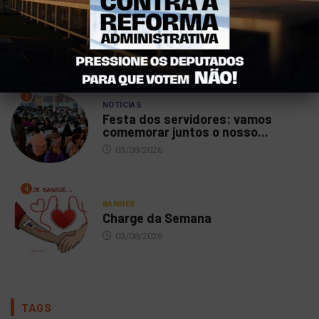
2
NOTÍCIAS
DIEESE aponta crescimento da
arrecadação e melhora do...
03/08/2026
3
NOTÍCIAS
Festa dos servidores: vamos
comemorar juntos o nosso...
03/08/2026
4
BANNER
Charge da Semana
03/08/2026
TAGS