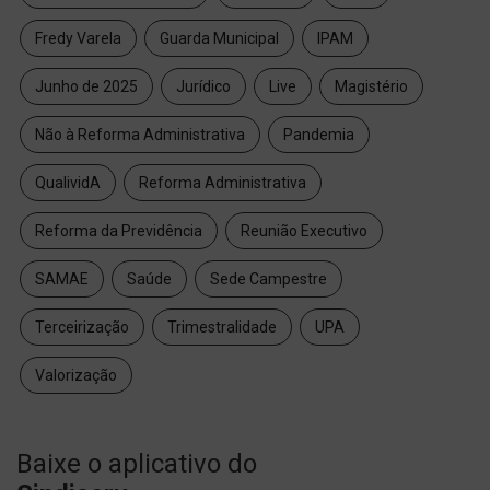
Fredy Varela
Guarda Municipal
IPAM
Junho de 2025
Jurídico
Live
Magistério
Não à Reforma Administrativa
Pandemia
QualividA
Reforma Administrativa
Reforma da Previdência
Reunião Executivo
SAMAE
Saúde
Sede Campestre
Terceirização
Trimestralidade
UPA
Valorização
Baixe o aplicativo do