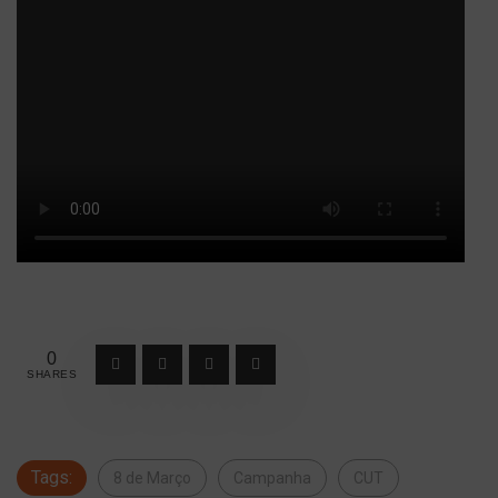
0
SHARES
Tags:
8 de Março
Campanha
CUT