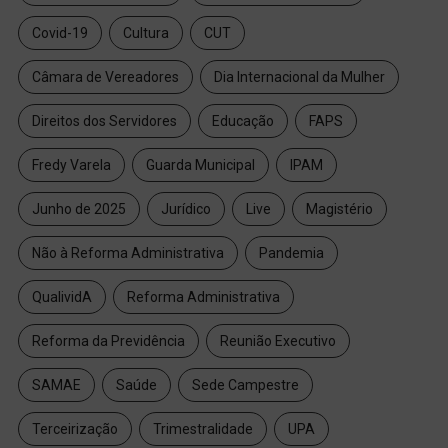
Covid-19
Cultura
CUT
Câmara de Vereadores
Dia Internacional da Mulher
Direitos dos Servidores
Educação
FAPS
Fredy Varela
Guarda Municipal
IPAM
Junho de 2025
Jurídico
Live
Magistério
Não à Reforma Administrativa
Pandemia
QualividA
Reforma Administrativa
Reforma da Previdência
Reunião Executivo
SAMAE
Saúde
Sede Campestre
Terceirização
Trimestralidade
UPA