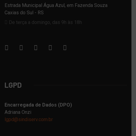
Estrada Municipal Água Azul, em Fazenda Souza
Caxias do Sul - RS
De terça a domingo, das 9h às 18h
LGPD
Encarregada de Dados (DPO)
Adriana Onzi
lgpd@sindiserv.com.br