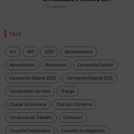
03/08/2026
TAGS
6x1
409
2025
Aposentadoria
Aposentados
Artesanato
Campanha Salarial
Campanha Salarial 2025
Campanha Salarial 2026
Campeonato de Vôlei
Charge
Charge da Semana
Chá com Conversa
Condicoes de Trabalho
Confetam
Conselho Deliberativo
Conselho do Magistério