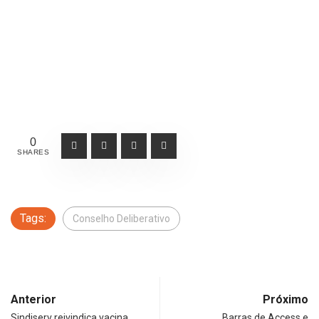
0
SHARES
Tags:
Conselho Deliberativo
Anterior
Próximo
Sindiserv reivindica vacina
Barras de Access e