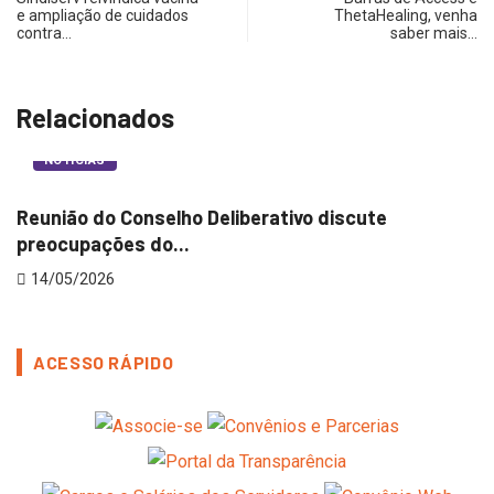
e ampliação de cuidados
ThetaHealing, venha
contra…
saber mais…
Relacionados
NOTÍCIAS
Reunião do Conselho Deliberativo discute
C
preocupações do...
c
14/05/2026
ACESSO RÁPIDO