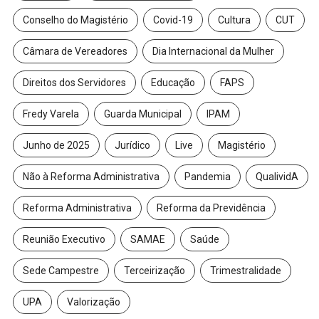
Conselho do Magistério
Covid-19
Cultura
CUT
Câmara de Vereadores
Dia Internacional da Mulher
Direitos dos Servidores
Educação
FAPS
Fredy Varela
Guarda Municipal
IPAM
Junho de 2025
Jurídico
Live
Magistério
Não à Reforma Administrativa
Pandemia
QualividA
Reforma Administrativa
Reforma da Previdência
Reunião Executivo
SAMAE
Saúde
Sede Campestre
Terceirização
Trimestralidade
UPA
Valorização