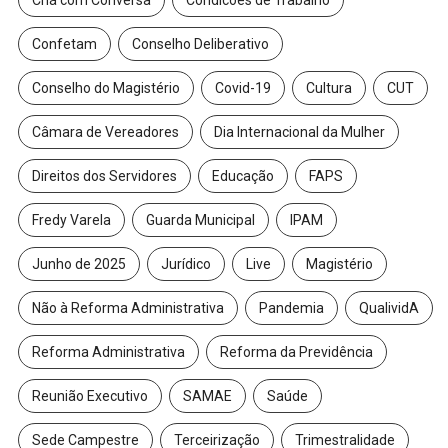
Chá com Conversa
Condicoes de Trabalho
Confetam
Conselho Deliberativo
Conselho do Magistério
Covid-19
Cultura
CUT
Câmara de Vereadores
Dia Internacional da Mulher
Direitos dos Servidores
Educação
FAPS
Fredy Varela
Guarda Municipal
IPAM
Junho de 2025
Jurídico
Live
Magistério
Não à Reforma Administrativa
Pandemia
QualividA
Reforma Administrativa
Reforma da Previdência
Reunião Executivo
SAMAE
Saúde
Sede Campestre
Terceirização
Trimestralidade