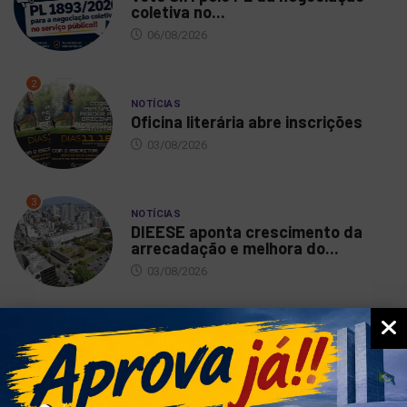
coletiva no...
06/08/2026
2
NOTÍCIAS
Oficina literária abre inscrições
03/08/2026
3
NOTÍCIAS
DIEESE aponta crescimento da
arrecadação e melhora do...
03/08/2026
4
NOTÍCIAS
Festa dos servidores: vamos
comemorar juntos o nosso...
03/08/2026