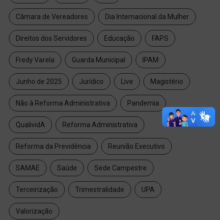
Câmara de Vereadores
Dia Internacional da Mulher
Direitos dos Servidores
Educação
FAPS
Fredy Varela
Guarda Municipal
IPAM
Junho de 2025
Jurídico
Live
Magistério
Não à Reforma Administrativa
Pandemia
QualividA
Reforma Administrativa
Reforma da Previdência
Reunião Executivo
SAMAE
Saúde
Sede Campestre
Terceirização
Trimestralidade
UPA
Valorização