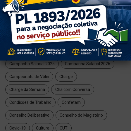
TAGS
6x1
409
2025
Aposentadoria
Aposentados
Artesanato
Campanha Salarial
Campanha Salarial 2025
Campanha Salarial 2026
Campeonato de Vôlei
Charge
Charge da Semana
Chá com Conversa
Condicoes de Trabalho
Confetam
Conselho Deliberativo
Conselho do Magistério
Covid-19
Cultura
CUT