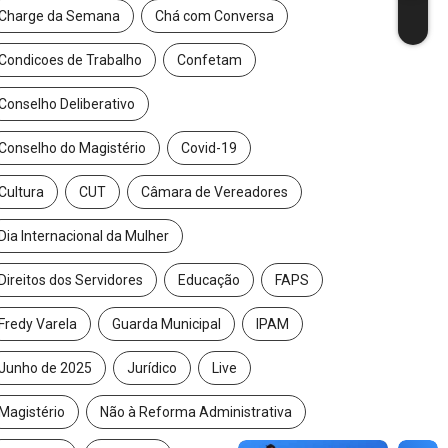
Charge da Semana
Chá com Conversa
Condicoes de Trabalho
Confetam
Conselho Deliberativo
Conselho do Magistério
Covid-19
Cultura
CUT
Câmara de Vereadores
Dia Internacional da Mulher
Direitos dos Servidores
Educação
FAPS
Fredy Varela
Guarda Municipal
IPAM
Junho de 2025
Jurídico
Live
Magistério
Não à Reforma Administrativa