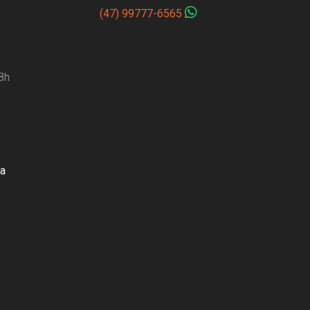
(47) 99777-6565
8h
za