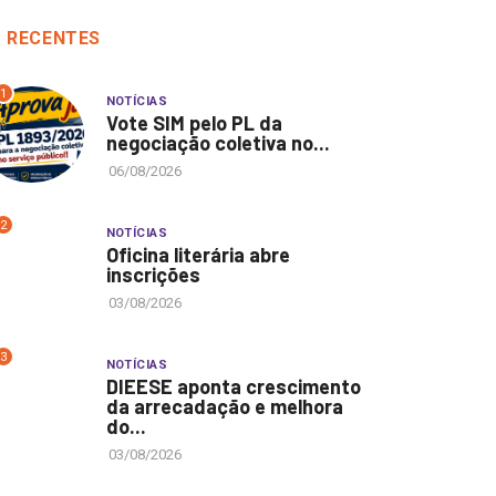
RECENTES
1
NOTÍCIAS
Vote SIM pelo PL da
negociação coletiva no...
06/08/2026
2
NOTÍCIAS
Oficina literária abre
inscrições
03/08/2026
3
NOTÍCIAS
DIEESE aponta crescimento
da arrecadação e melhora
do...
03/08/2026