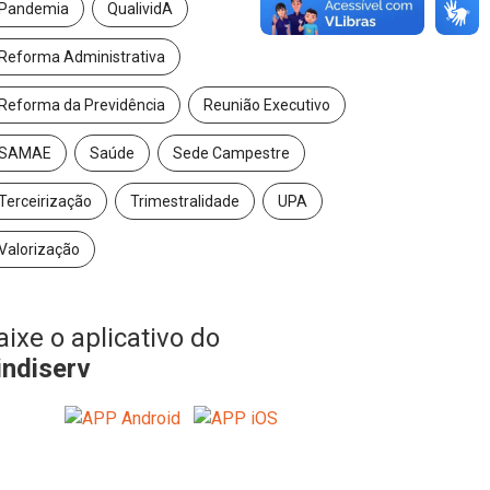
Pandemia
QualividA
Reforma Administrativa
Reforma da Previdência
Reunião Executivo
SAMAE
Saúde
Sede Campestre
Terceirização
Trimestralidade
UPA
Valorização
aixe o aplicativo do
indiserv