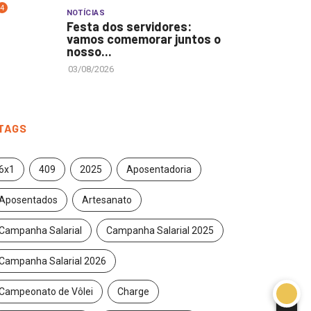
4
NOTÍCIAS
Festa dos servidores:
vamos comemorar juntos o
nosso...
03/08/2026
TAGS
6x1
409
2025
Aposentadoria
Aposentados
Artesanato
Campanha Salarial
Campanha Salarial 2025
Campanha Salarial 2026
Campeonato de Vôlei
Charge