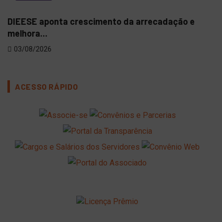
DIEESE aponta crescimento da arrecadação e
Sin
melhora...
imp
03/08/2026
22
ACESSO RÁPIDO