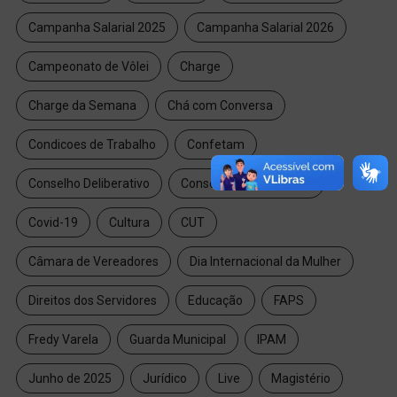
Campanha Salarial 2025
Campanha Salarial 2026
Campeonato de Vôlei
Charge
Charge da Semana
Chá com Conversa
Condicoes de Trabalho
Confetam
Conselho Deliberativo
Conselho do Magistério
Covid-19
Cultura
CUT
Câmara de Vereadores
Dia Internacional da Mulher
Direitos dos Servidores
Educação
FAPS
Fredy Varela
Guarda Municipal
IPAM
Junho de 2025
Jurídico
Live
Magistério