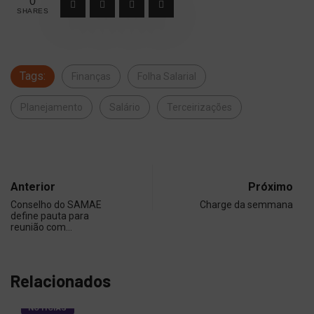
0
SHARES
Tags:
Finanças
Folha Salarial
Planejamento
Salário
Terceirizações
Anterior
Próximo
Conselho do SAMAE
Charge da semmana
define pauta para
reunião com…
Relacionados
NOTÍCIAS