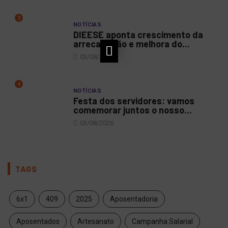
3
NOTÍCIAS
DIEESE aponta crescimento da
arrecadação e melhora do...
03/08/2026
4
NOTÍCIAS
Festa dos servidores: vamos
comemorar juntos o nosso...
03/08/2026
TAGS
6x1
409
2025
Aposentadoria
Aposentados
Artesanato
Campanha Salarial