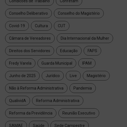
Condicoes de Trabalho
Confetam
Conselho Deliberativo
Conselho do Magistério
Covid-19
Cultura
CUT
Câmara de Vereadores
Dia Internacional da Mulher
Direitos dos Servidores
Educação
FAPS
Fredy Varela
Guarda Municipal
IPAM
Junho de 2025
Jurídico
Live
Magistério
Não à Reforma Administrativa
Pandemia
QualividA
Reforma Administrativa
Reforma da Previdência
Reunião Executivo
SAMAE
Saúde
Sede Campestre