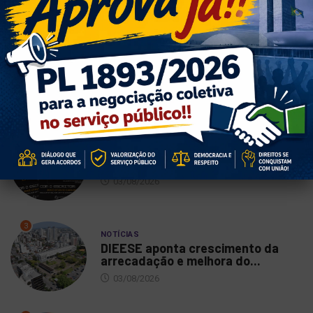
1
NOTÍCIAS
Vote SIM pelo PL da negociação
coletiva no...
06/08/2026
2
NOTÍCIAS
Oficina literária abre inscrições
03/08/2026
3
NOTÍCIAS
DIEESE aponta crescimento da
arrecadação e melhora do...
03/08/2026