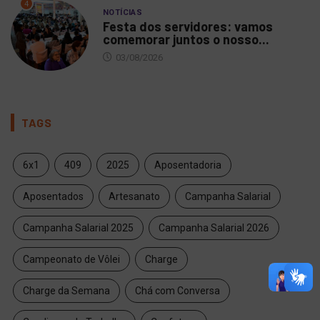
4
NOTÍCIAS
Festa dos servidores: vamos
comemorar juntos o nosso...
03/08/2026
TAGS
6x1
409
2025
Aposentadoria
Aposentados
Artesanato
Campanha Salarial
Campanha Salarial 2025
Campanha Salarial 2026
Campeonato de Vôlei
Charge
Charge da Semana
Chá com Conversa