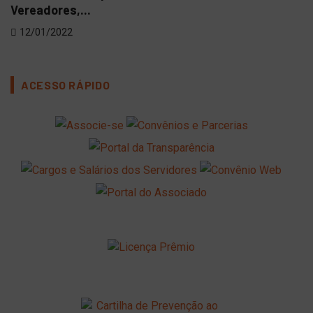
Vereadores,...
05
12/01/2022
ACESSO RÁPIDO