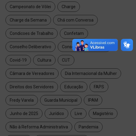
Campeonato de Vôlei
Charge
Charge da Semana
Chá com Conversa
Condicoes de Trabalho
Confetam
Conselho Deliberativo
Conselho do Magistério
Covid-19
Cultura
CUT
Câmara de Vereadores
Dia Internacional da Mulher
Direitos dos Servidores
Educação
FAPS
Fredy Varela
Guarda Municipal
IPAM
Junho de 2025
Jurídico
Live
Magistério
Não à Reforma Administrativa
Pandemia