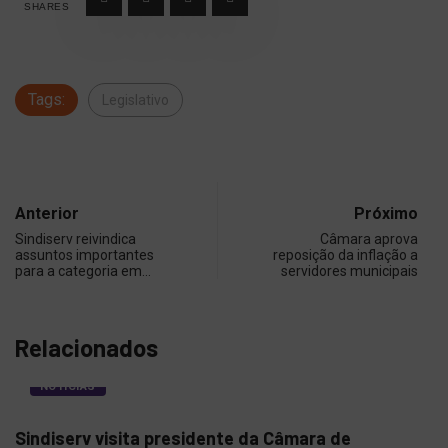
SHARES
Tags:
Legislativo
Anterior
Próximo
Sindiserv reivindica
Câmara aprova
assuntos importantes
reposição da inflação a
para a categoria em…
servidores municipais
Relacionados
NOTÍCIAS
Sindiserv visita presidente da Câmara de
Def