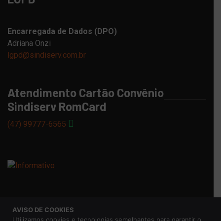
Encarregada de Dados (DPO)
Adriana Onzi
lgpd@sindiserv.com.br
Atendimento Cartão Convênio
Sindiserv RomCard
(47) 99777-6565
AVISO DE COOKIES
© 2026 Sindicato dos Servidores Municipais de Caxias do
Utilizamos cookies e tecnologias semelhantes para garantir o