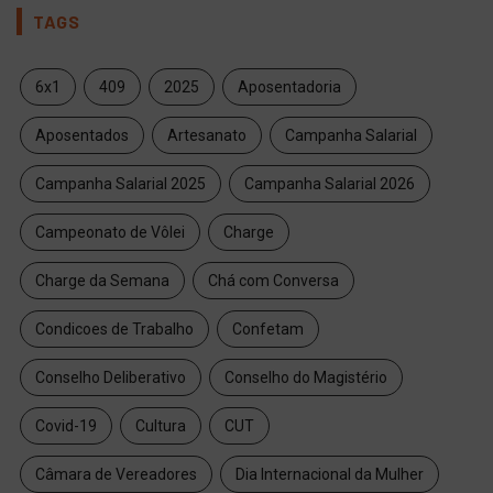
TAGS
6x1
409
2025
Aposentadoria
Aposentados
Artesanato
Campanha Salarial
Campanha Salarial 2025
Campanha Salarial 2026
Campeonato de Vôlei
Charge
Charge da Semana
Chá com Conversa
Condicoes de Trabalho
Confetam
Conselho Deliberativo
Conselho do Magistério
Covid-19
Cultura
CUT
Câmara de Vereadores
Dia Internacional da Mulher