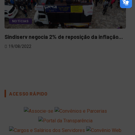
NOTÍCIAS
Sindiserv negocia 2% de reposição da inflação...
19/08/2022
Reu
mob
06
ACESSO RÁPIDO