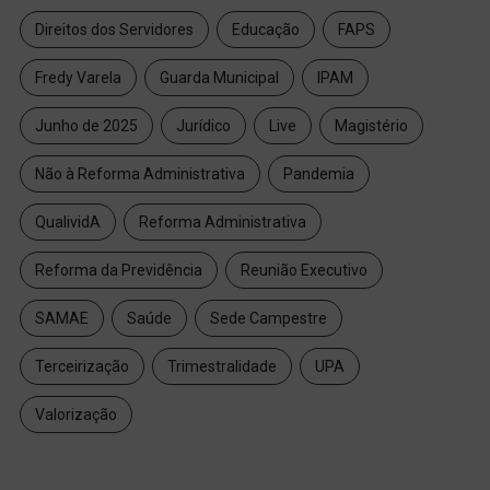
Direitos dos Servidores
Educação
FAPS
Fredy Varela
Guarda Municipal
IPAM
Junho de 2025
Jurídico
Live
Magistério
Não à Reforma Administrativa
Pandemia
QualividA
Reforma Administrativa
Reforma da Previdência
Reunião Executivo
SAMAE
Saúde
Sede Campestre
Terceirização
Trimestralidade
UPA
Valorização