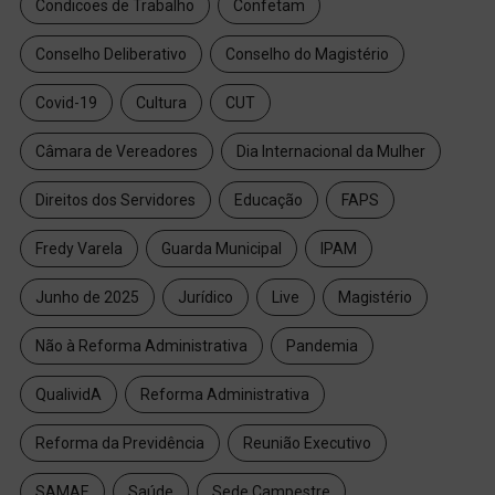
Condicoes de Trabalho
Confetam
Conselho Deliberativo
Conselho do Magistério
Covid-19
Cultura
CUT
Câmara de Vereadores
Dia Internacional da Mulher
Direitos dos Servidores
Educação
FAPS
Fredy Varela
Guarda Municipal
IPAM
Junho de 2025
Jurídico
Live
Magistério
Não à Reforma Administrativa
Pandemia
QualividA
Reforma Administrativa
Reforma da Previdência
Reunião Executivo
SAMAE
Saúde
Sede Campestre