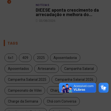
4
NOTÍCIAS
DIEESE aponta crescimento da
arrecadação e melhora do...
03/08/2026
TAGS
6x1
409
2025
Aposentadoria
Aposentados
Artesanato
Campanha Salarial
Campanha Salarial 2025
Campanha Salarial 2026
Campeonato de Vôlei
Charge
Charge da Semana
Chá com Conversa