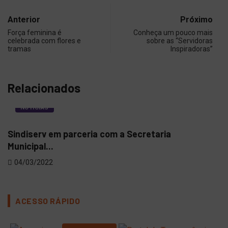
Anterior
Próximo
Força feminina é
Conheça um pouco mais
celebrada com flores e
sobre as “Servidoras
tramas
Inspiradoras”
Relacionados
NOTÍCIAS
Sindiserv em parceria com a Secretaria
Sin
Municipal...
viol
04/03/2022
16
ACESSO RÁPIDO