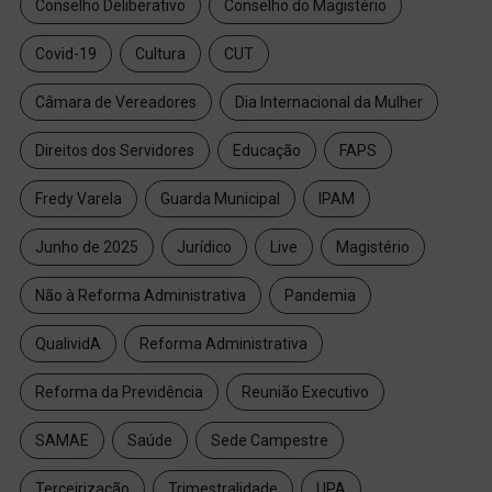
Conselho Deliberativo
Conselho do Magistério
Covid-19
Cultura
CUT
Câmara de Vereadores
Dia Internacional da Mulher
Direitos dos Servidores
Educação
FAPS
Fredy Varela
Guarda Municipal
IPAM
Junho de 2025
Jurídico
Live
Magistério
Não à Reforma Administrativa
Pandemia
QualividA
Reforma Administrativa
Reforma da Previdência
Reunião Executivo
SAMAE
Saúde
Sede Campestre
Terceirização
Trimestralidade
UPA