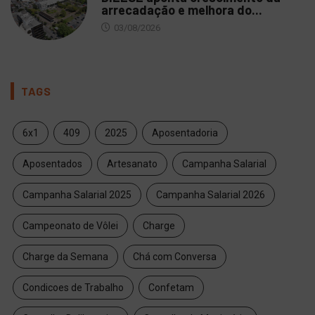
arrecadação e melhora do...
03/08/2026
TAGS
6x1
409
2025
Aposentadoria
Aposentados
Artesanato
Campanha Salarial
Campanha Salarial 2025
Campanha Salarial 2026
Campeonato de Vôlei
Charge
Charge da Semana
Chá com Conversa
Condicoes de Trabalho
Confetam