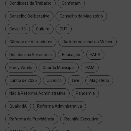
Condicoes de Trabalho
Confetam
Conselho Deliberativo
Conselho do Magistério
Covid-19
Cultura
CUT
Câmara de Vereadores
Dia Internacional da Mulher
Direitos dos Servidores
Educação
FAPS
Fredy Varela
Guarda Municipal
IPAM
Junho de 2025
Jurídico
Live
Magistério
Não à Reforma Administrativa
Pandemia
QualividA
Reforma Administrativa
Reforma da Previdência
Reunião Executivo