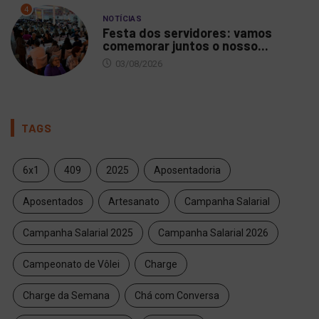
4
NOTÍCIAS
Festa dos servidores: vamos
comemorar juntos o nosso...
03/08/2026
TAGS
6x1
409
2025
Aposentadoria
Aposentados
Artesanato
Campanha Salarial
Campanha Salarial 2025
Campanha Salarial 2026
Campeonato de Vôlei
Charge
Charge da Semana
Chá com Conversa