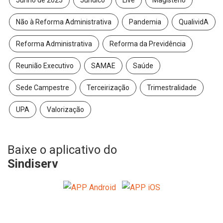
Junho de 2025
Jurídico
Live
Magistério
Não à Reforma Administrativa
Pandemia
QualividA
Reforma Administrativa
Reforma da Previdência
Reunião Executivo
SAMAE
Saúde
Sede Campestre
Terceirização
Trimestralidade
UPA
Valorização
Baixe o aplicativo do
Sindiserv