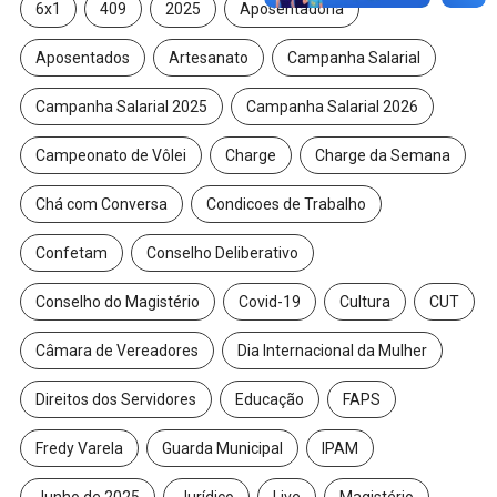
6x1
409
2025
Aposentadoria
Aposentados
Artesanato
Campanha Salarial
Campanha Salarial 2025
Campanha Salarial 2026
Campeonato de Vôlei
Charge
Charge da Semana
Chá com Conversa
Condicoes de Trabalho
Confetam
Conselho Deliberativo
Conselho do Magistério
Covid-19
Cultura
CUT
Câmara de Vereadores
Dia Internacional da Mulher
Direitos dos Servidores
Educação
FAPS
Fredy Varela
Guarda Municipal
IPAM