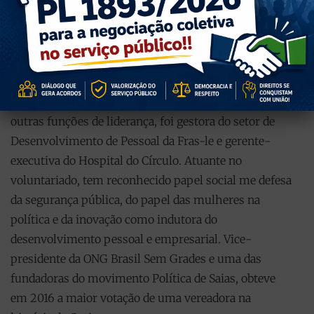
e leitura.
Paula Ioris,
natural de Caxias do Sul e atualmente é
vice-prefeita da cidade. Psicóloga com pós-graduação
em Gestão Empresarial, especialização em Dinâmica
de Grupo e Formação em Personal Coaching, entre
outras funções de liderança, foi gestora do setor de
Desenvolvimento de Pessoal da Fras-le e gerente-
executiva do Hospital do Círculo. Atuante no
voluntariado, tem reconhecido papel social me defesa
da segurança pública, do papel das mulheres na
política e da inovação como indutora do
desenvolvimento pessoal e empresarial. Vice-
presidente da ONG Brasil Sem Grades e uma das
fundadoras do movimento Política de Saias, obteve
em 2016 a maior votação de uma vereadora na