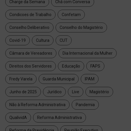
Charge da Semana
Chá com Conversa
Condicoes de Trabalho
Confetam
Conselho Deliberativo
Conselho do Magistério
Covid-19
Cultura
CUT
Câmara de Vereadores
Dia Internacional da Mulher
Direitos dos Servidores
Educação
FAPS
Fredy Varela
Guarda Municipal
IPAM
Junho de 2025
Jurídico
Live
Magistério
Não à Reforma Administrativa
Pandemia
QualividA
Reforma Administrativa
Reforma da Previdência
Reunião Executivo