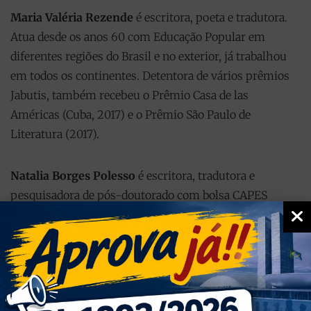
Maria Valéria Rezende
é escritora, poeta e tradutora.
Atua desde os anos 60 com Educação Popular em
diferentes regiões do Brasil e no exterior, já trabalhou
em todos os continentes. Detentora de vários prêmios
Jabutis, também recebeu o Prêmio Casa de las
Américas (Cuba, 2017) e o Prêmio São Paulo de
Literatura (2017).
Natalia Borges Polesso
é escritora, tradutora e
pesquisadora de pós-doutorado com bolsa CAPES
(PNPD) pela Universidade de Caxias do Sul (UCS). Foi
selecionada pela coletânea Bogotá39 e premiada com
o Jabuti em 2016. Em suas obras trabalha com as
questões homoafetivas e coordena o grupo de
pesquisa Geografias homoafetivas: literatura, gênero