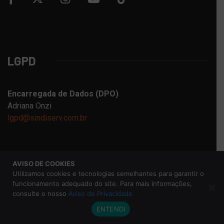
LGPD
Encarregada de Dados (DPO)
Adriana Onzi
lgpd@sindiserv.com.br
Atendimento Cartão Convênio
AVISO DE COOKIES
Sindiserv RomCard
Utilizamos cookies e tecnologias semelhantes para garantir o
funcionamento adequado do site. Para mais informações,
(47) 99777-6565
consulte o nosso
Aviso de Privacidade
ENTENDI