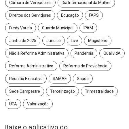
Câmara de Vereadores
Dia Internacional da Mulher
Direitos dos Servidores
Educação
FAPS
Fredy Varela
Guarda Municipal
IPAM
Junho de 2025
Jurídico
Live
Magistério
Não à Reforma Administrativa
Pandemia
QualividA
Reforma Administrativa
Reforma da Previdência
Reunião Executivo
SAMAE
Saúde
Sede Campestre
Terceirização
Trimestralidade
UPA
Valorização
Baixe o aplicativo do