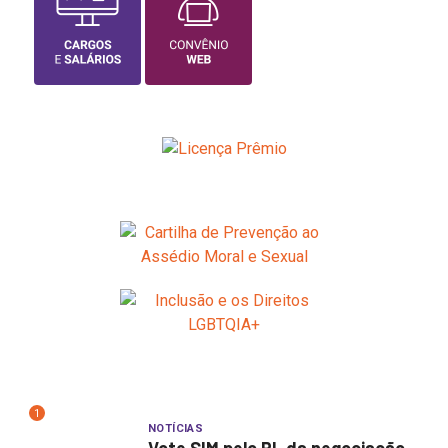
1
NOTÍCIAS
Vote SIM pelo PL da negociação