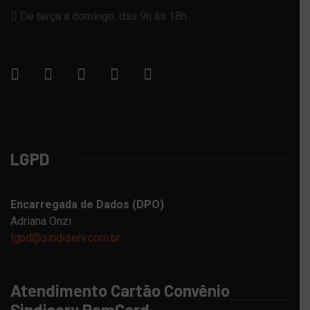
De terça a domingo, das 9h às 18h
LGPD
Encarregada de Dados (DPO)
Adriana Onzi
lgpd@sindiserv.com.br
Atendimento Cartão Convênio
Sindiserv RomCard