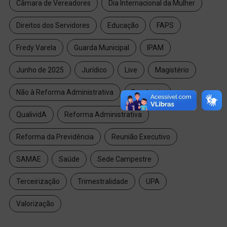
Câmara de Vereadores
Dia Internacional da Mulher
Direitos dos Servidores
Educação
FAPS
Fredy Varela
Guarda Municipal
IPAM
Junho de 2025
Jurídico
Live
Magistério
Não à Reforma Administrativa
Pandemia
QualividA
Reforma Administrativa
Reforma da Previdência
Reunião Executivo
SAMAE
Saúde
Sede Campestre
Terceirização
Trimestralidade
UPA
Valorização