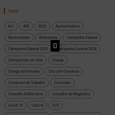
TAGS
6x1
409
2025
Aposentadoria
Aposentados
Artesanato
Campanha Salarial
Campanha Salarial 2025
Campanha Salarial 2026
Campeonato de Vôlei
Charge
Charge da Semana
Chá com Conversa
Condicoes de Trabalho
Confetam
Conselho Deliberativo
Conselho do Magistério
Covid-19
Cultura
CUT