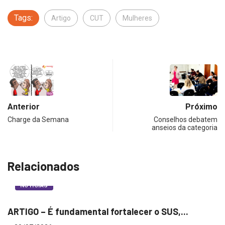
Tags:
Artigo
CUT
Mulheres
Anterior
Próximo
Charge da Semana
Conselhos debatem
anseios da categoria
Relacionados
NOTÍCIAS
ARTIGO – É fundamental fortalecer o SUS,...
M
m