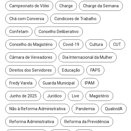
Campeonato de Vôlei
Charge
Charge da Semana
Chá com Conversa
Condicoes de Trabalho
Confetam
Conselho Deliberativo
Conselho do Magistério
Covid-19
Cultura
CUT
Câmara de Vereadores
Dia Internacional da Mulher
Direitos dos Servidores
Educação
FAPS
Fredy Varela
Guarda Municipal
IPAM
Junho de 2025
Jurídico
Live
Magistério
Não à Reforma Administrativa
Pandemia
QualividA
Reforma Administrativa
Reforma da Previdência