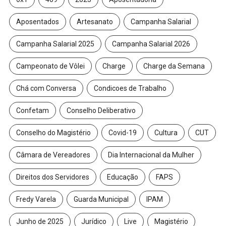
Aposentados
Artesanato
Campanha Salarial
Campanha Salarial 2025
Campanha Salarial 2026
Campeonato de Vôlei
Charge
Charge da Semana
Chá com Conversa
Condicoes de Trabalho
Confetam
Conselho Deliberativo
Conselho do Magistério
Covid-19
Cultura
CUT
Câmara de Vereadores
Dia Internacional da Mulher
Direitos dos Servidores
Educação
FAPS
Fredy Varela
Guarda Municipal
IPAM
Junho de 2025
Jurídico
Live
Magistério