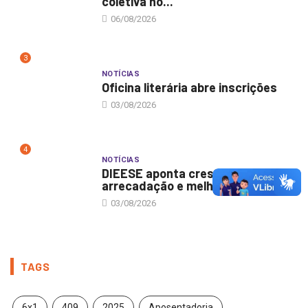
coletiva no...
06/08/2026
3
NOTÍCIAS
Oficina literária abre inscrições
03/08/2026
4
NOTÍCIAS
DIEESE aponta crescimento da
arrecadação e melhora do...
03/08/2026
TAGS
6x1
409
2025
Aposentadoria