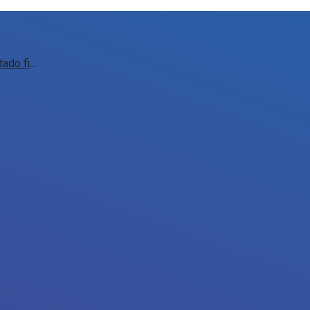
DIEESE aponta crescimento da arrecadação e melhora do resultado financeiro de Caxias do Sul