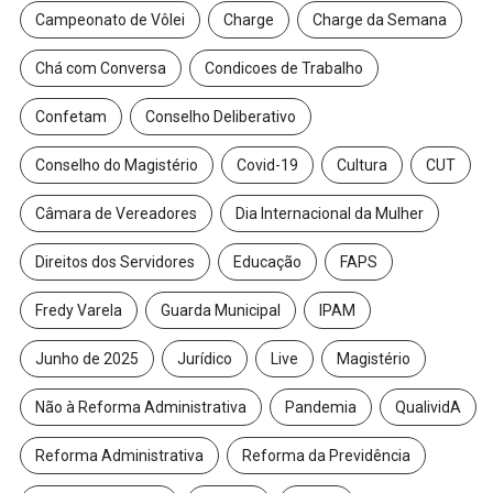
Campeonato de Vôlei
Charge
Charge da Semana
Chá com Conversa
Condicoes de Trabalho
Confetam
Conselho Deliberativo
Conselho do Magistério
Covid-19
Cultura
CUT
Câmara de Vereadores
Dia Internacional da Mulher
Direitos dos Servidores
Educação
FAPS
Fredy Varela
Guarda Municipal
IPAM
Junho de 2025
Jurídico
Live
Magistério
Não à Reforma Administrativa
Pandemia
QualividA
Reforma Administrativa
Reforma da Previdência