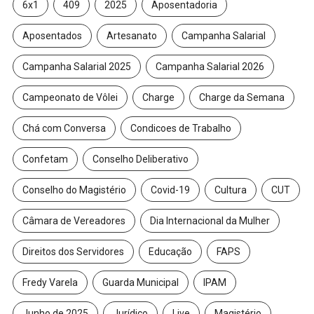
6x1
409
2025
Aposentadoria
Aposentados
Artesanato
Campanha Salarial
Campanha Salarial 2025
Campanha Salarial 2026
Campeonato de Vôlei
Charge
Charge da Semana
Chá com Conversa
Condicoes de Trabalho
Confetam
Conselho Deliberativo
Conselho do Magistério
Covid-19
Cultura
CUT
Câmara de Vereadores
Dia Internacional da Mulher
Direitos dos Servidores
Educação
FAPS
Fredy Varela
Guarda Municipal
IPAM
Junho de 2025
Jurídico
Live
Magistério