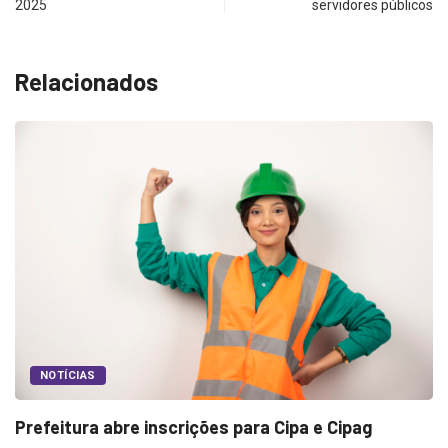
2025
servidores públicos
Relacionados
S
da
NOTÍCIAS
Prefeitura abre inscrições para Cipa e Cipag