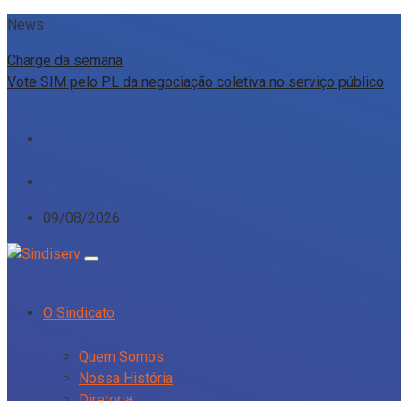
News
Charge da semana
Vote SIM pelo PL da negociação coletiva no serviço público
09/08/2026
O Sindicato
Quem Somos
Nossa História
Diretoria