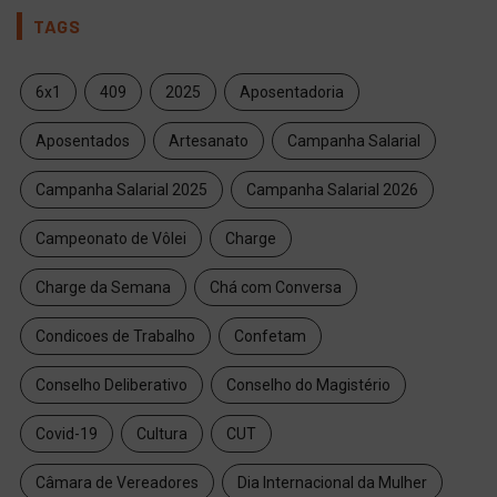
TAGS
6x1
409
2025
Aposentadoria
Aposentados
Artesanato
Campanha Salarial
Campanha Salarial 2025
Campanha Salarial 2026
Campeonato de Vôlei
Charge
Charge da Semana
Chá com Conversa
Condicoes de Trabalho
Confetam
Conselho Deliberativo
Conselho do Magistério
Covid-19
Cultura
CUT
Câmara de Vereadores
Dia Internacional da Mulher