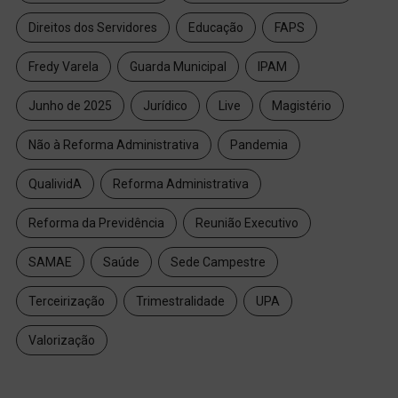
Direitos dos Servidores
Educação
FAPS
Fredy Varela
Guarda Municipal
IPAM
Junho de 2025
Jurídico
Live
Magistério
Não à Reforma Administrativa
Pandemia
QualividA
Reforma Administrativa
Reforma da Previdência
Reunião Executivo
SAMAE
Saúde
Sede Campestre
Terceirização
Trimestralidade
UPA
Valorização