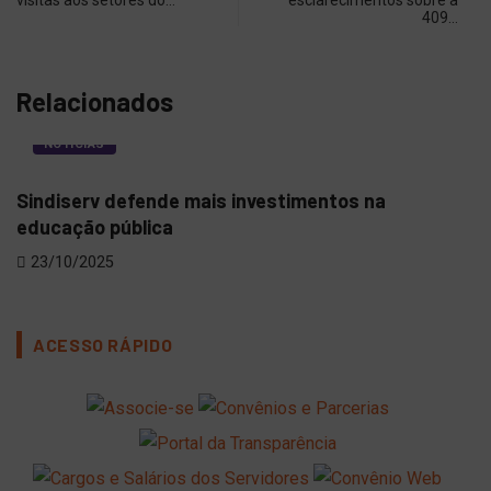
visitas aos setores do…
esclarecimentos sobre a
409…
Relacionados
NOTÍCIAS
Sindiserv defende mais investimentos na
Sin
educação pública
Edu
23/10/2025
21
ACESSO RÁPIDO