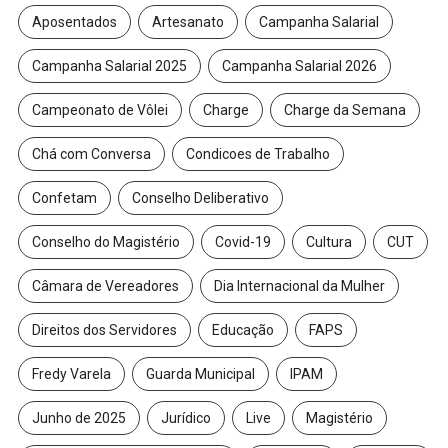
Aposentados
Artesanato
Campanha Salarial
Campanha Salarial 2025
Campanha Salarial 2026
Campeonato de Vôlei
Charge
Charge da Semana
Chá com Conversa
Condicoes de Trabalho
Confetam
Conselho Deliberativo
Conselho do Magistério
Covid-19
Cultura
CUT
Câmara de Vereadores
Dia Internacional da Mulher
Direitos dos Servidores
Educação
FAPS
Fredy Varela
Guarda Municipal
IPAM
Junho de 2025
Jurídico
Live
Magistério