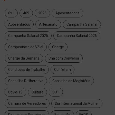
6x1
409
2025
Aposentadoria
Aposentados
Artesanato
Campanha Salarial
Campanha Salarial 2025
Campanha Salarial 2026
Campeonato de Vôlei
Charge
Charge da Semana
Chá com Conversa
Condicoes de Trabalho
Confetam
Conselho Deliberativo
Conselho do Magistério
Covid-19
Cultura
CUT
Câmara de Vereadores
Dia Internacional da Mulher
Direitos dos Servidores
Educação
FAPS