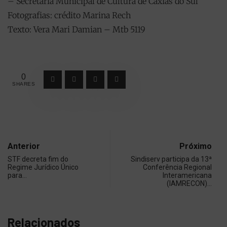
– Secretaria Municipal de Cultura de Caxias do Sul
Fotografias: crédito Marina Rech
Texto: Vera Mari Damian – Mtb 5119
0
SHARES
Anterior
Próximo
STF decreta fim do
Sindiserv participa da 13ª
Regime Jurídico Único
Conferência Regional
para…
Interamericana
(IAMRECON)…
Relacionados