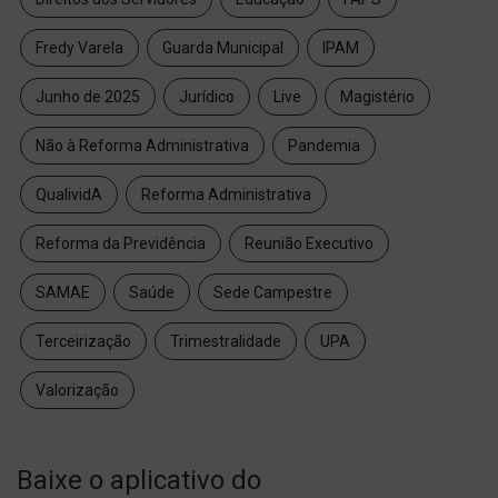
Fredy Varela
Guarda Municipal
IPAM
Junho de 2025
Jurídico
Live
Magistério
Não à Reforma Administrativa
Pandemia
QualividA
Reforma Administrativa
Reforma da Previdência
Reunião Executivo
SAMAE
Saúde
Sede Campestre
Terceirização
Trimestralidade
UPA
Valorização
Baixe o aplicativo do