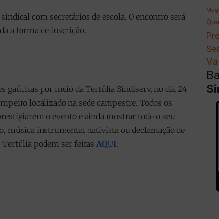
Magi
sindical com secretários de escola. O encontro será
Qua
da a forma de inscrição.
Pre
Se
Va
Ba
Si
 gaúchas por meio da Tertúlia Sindiserv, no dia 24
ampeiro localizado na sede campestre. Todos os
prestigiarem o evento e ainda mostrar todo o seu
to, música instrumental nativista ou declamação de
a Tertúlia podem ser feitas
AQUI
.