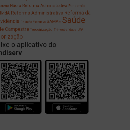
Não à Reforma Administrativa
Pandemia
stério
Reforma Administrativa
Reforma da
lividA
Saúde
vidência
SAMAE
Reunião Executivo
de Campestre
Terceirização
Trimestralidade
UPA
lorização
ixe o aplicativo do
ndiserv