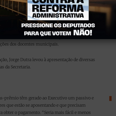
ndiserv e a Administração, tanto com a Secretaria
chefia de governo.
cio à SMED solicitando que encontrasse meios de
3
s, contudo, o retorno recebido pelo Sindiserv foi
ições dos docentes municipais.
ção, Jorge Dutra levou à apresentação de diversas
s da Secretaria.
s-prêmio têm gerado ao Executivo um passivo e
4
es que estão se aposentando e que precisam
ara obter o pagamento. “Seria mais fácil e menos