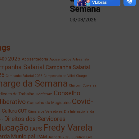
Semana
03/08/2026
ags
2025
409
Aposentadoria
Aposentados
Artesanato
mpanha Salarial
Campanha Salarial
25
Campanha Salarial 2026
Campeonato de Vôlei
Charge
harge da Semana
Chá com Conversa
Conselho
icoes de Trabalho
Confetam
Covid-
liberativo
Conselho do Magistério
9
Cultura
CUT
Câmara de Vereadores
Dia Internacional da
Direitos dos Servidores
er
Fredy Varela
ducação
FAPS
rda Municipal
IPAM
Jurídico
Junho de 2025
Live