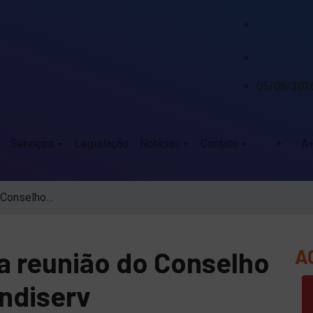
DIEESE aponta crescimento da arrecadação e melhora do resultado financeiro de Caxias do Sul
05/08/202
Serviços
Legislação
Notícias
Contato
A
a-
o Conselho…
A
 a reunião do Conselho
indiserv