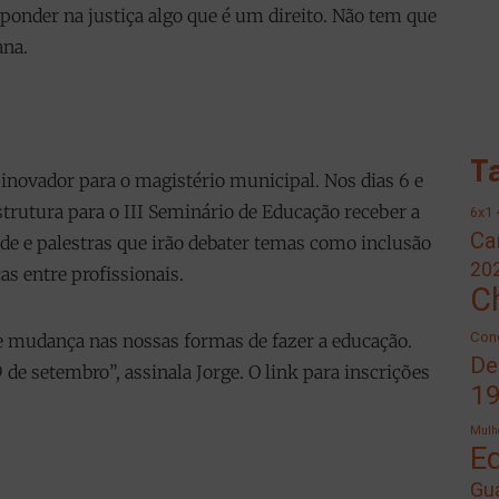
ponder na justiça algo que é um direito. Não tem que
ana.
T
 inovador para o magistério municipal. Nos dias 6 e
estrutura para o III Seminário de Educação receber a
6x1
Ca
de e palestras que irão debater temas como inclusão
20
as entre profissionais.
C
Cond
 e mudança nas nossas formas de fazer a educação.
De
 de setembro”, assinala Jorge. O link para inscrições
1
Mulh
E
Gua