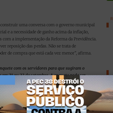
R
m construir uma conversa com o governo municipal
1
ial e a necessidade de ganho acima da inflação,
as com a implementação da Reforma da Previdência.
ver reposição das perdas. Não se trata de
oder de compra que está cada vez menor”, afirma.
nquete com os servidores para que sugiram o
2
e em 21 ou 22 de setembro. A enquete pode ser
s que vêm sendo cobrados dos profissionais da