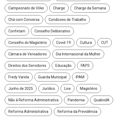
Campeonato de Vôlei
Charge
Charge da Semana
Chá com Conversa
Condicoes de Trabalho
Confetam
Conselho Deliberativo
Conselho do Magistério
Covid-19
Cultura
CUT
Câmara de Vereadores
Dia Internacional da Mulher
Direitos dos Servidores
Educação
FAPS
Fredy Varela
Guarda Municipal
IPAM
Junho de 2025
Jurídico
Live
Magistério
Não à Reforma Administrativa
Pandemia
QualividA
Reforma Administrativa
Reforma da Previdência