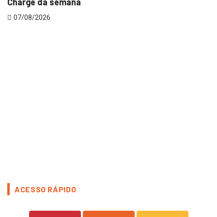
Charge da semana
07/08/2026
V
ACESSO RÁPIDO