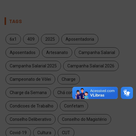
TAGS
6x1
409
2025
Aposentadoria
Aposentados
Artesanato
Campanha Salarial
Campanha Salarial 2025
Campanha Salarial 2026
Campeonato de Vôlei
Charge
Charge da Semana
Chá com Conversa
Condicoes de Trabalho
Confetam
Conselho Deliberativo
Conselho do Magistério
Covid-19
Cultura
CUT