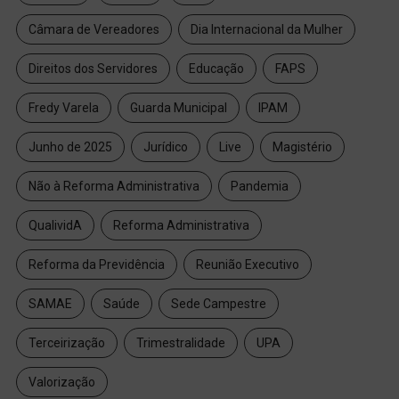
Câmara de Vereadores
Dia Internacional da Mulher
Direitos dos Servidores
Educação
FAPS
Fredy Varela
Guarda Municipal
IPAM
Junho de 2025
Jurídico
Live
Magistério
Não à Reforma Administrativa
Pandemia
QualividA
Reforma Administrativa
Reforma da Previdência
Reunião Executivo
SAMAE
Saúde
Sede Campestre
Terceirização
Trimestralidade
UPA
Valorização