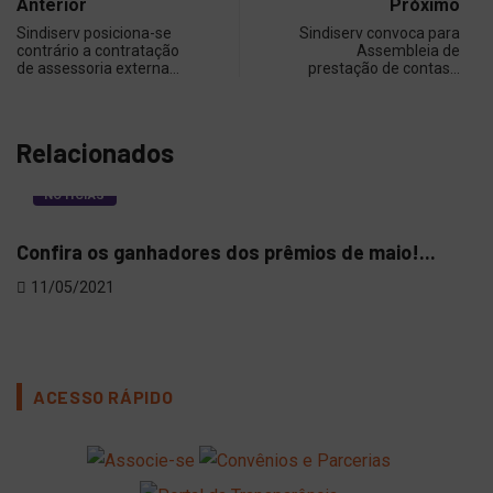
Anterior
Próximo
Sindiserv posiciona-se
Sindiserv convoca para
contrário a contratação
Assembleia de
de assessoria externa…
prestação de contas…
Relacionados
NOTÍCIAS
Confira os ganhadores dos prêmios de maio!...
Abe
Del
11/05/2021
03
ACESSO RÁPIDO