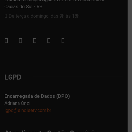
Caxias do Sul - RS
De terça a domingo, das 9h às 18h
LGPD
Encarregada de Dados (DPO)
Adriana Onzi
lgpd@sindiserv.com.br