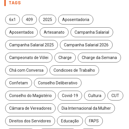
TAGS
6x1
409
2025
Aposentadoria
Aposentados
Artesanato
Campanha Salarial
Campanha Salarial 2025
Campanha Salarial 2026
Campeonato de Vôlei
Charge
Charge da Semana
Chá com Conversa
Condicoes de Trabalho
Confetam
Conselho Deliberativo
Conselho do Magistério
Covid-19
Cultura
CUT
Câmara de Vereadores
Dia Internacional da Mulher
Direitos dos Servidores
Educação
FAPS