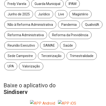
Fredy Varela
Guarda Municipal
IPAM
Junho de 2025
Jurídico
Live
Magistério
Não à Reforma Administrativa
Pandemia
QualividA
Reforma Administrativa
Reforma da Previdência
Reunião Executivo
SAMAE
Saúde
Sede Campestre
Terceirização
Trimestralidade
UPA
Valorização
Baixe o aplicativo do
Sindiserv