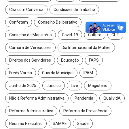
Chá com Conversa
Condicoes de Trabalho
Confetam
Conselho Deliberativo
Conselho do Magistério
Covid-19
Cultura
CUT
Câmara de Vereadores
Dia Internacional da Mulher
Direitos dos Servidores
Educação
FAPS
Fredy Varela
Guarda Municipal
IPAM
Junho de 2025
Jurídico
Live
Magistério
Não à Reforma Administrativa
Pandemia
QualividA
Reforma Administrativa
Reforma da Previdência
Reunião Executivo
SAMAE
Saúde