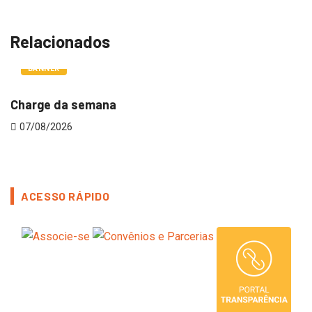
Relacionados
BANNER
Charge da semana
V
07/08/2026
ACESSO RÁPIDO