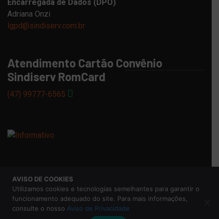
Encarregada de Dados (DPO)
Adriana Onzi
lgpd@sindiserv.com.br
Atendimento Cartão Convênio
Sindiserv RomCard
(47) 99777-6565
AVISO DE COOKIES
© 2026 Sindicato dos Servidores Municipais de Caxias do
Utilizamos cookies e tecnologias semelhantes para garantir o
Sul |
Aviso de Privacidade
funcionamento adequado do site. Para mais informações,
consulte o nosso
Aviso de Privacidade