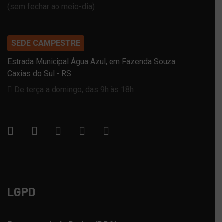
(sem fechar ao meio-dia)
SEDE CAMPESTRE
Estrada Municipal Água Azul, em Fazenda Souza
Caxias do Sul - RS
De terça a domingo, das 9h às 18h
LGPD