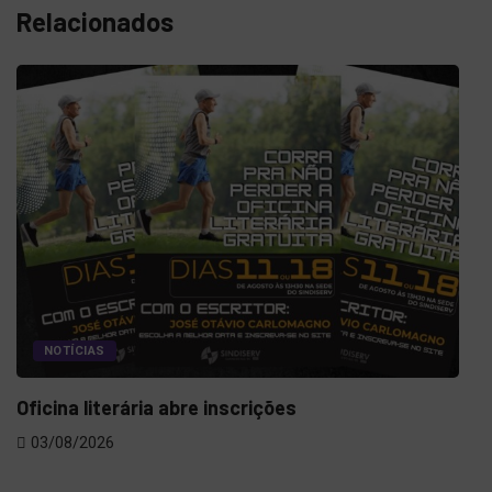
Relacionados
NOTÍCIAS
DIE
Oficina literária abre inscrições
mel
03/08/2026
03