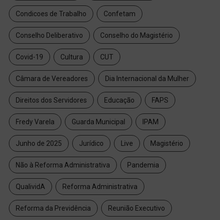
Condicoes de Trabalho
Confetam
Conselho Deliberativo
Conselho do Magistério
Covid-19
Cultura
CUT
Câmara de Vereadores
Dia Internacional da Mulher
Direitos dos Servidores
Educação
FAPS
Fredy Varela
Guarda Municipal
IPAM
Junho de 2025
Jurídico
Live
Magistério
Não à Reforma Administrativa
Pandemia
QualividA
Reforma Administrativa
Reforma da Previdência
Reunião Executivo