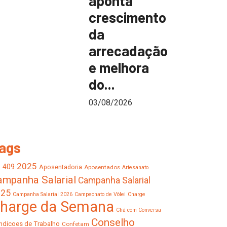
aponta
crescimento
da
arrecadação
e melhora
do...
03/08/2026
ags
2025
409
1
Aposentadoria
Aposentados
Artesanato
ampanha Salarial
Campanha Salarial
025
Campanha Salarial 2026
Campeonato de Vôlei
Charge
harge da Semana
Chá com Conversa
Conselho
ndicoes de Trabalho
Confetam