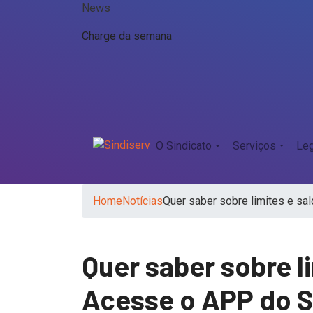
News
Charge da semana
O Sindicato
Serviços
Leg
Home
Notícias
Quer saber sobre limites e s
Quer saber sobre l
Acesse o APP do S