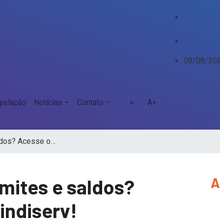
08/08/20
islação
Notícias
Contato
A+
a-
aldos? Acesse o…
A
imites e saldos?
indiserv!