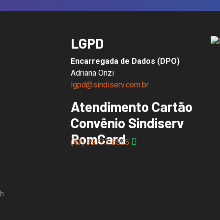
LGPD
Encarregada de Dados (DPO)
Adriana Onzi
lgpd@sindiserv.com.br
Atendimento Cartão
Convênio Sindiserv
RomCard
(47) 99777-6565
8h