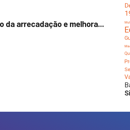
De
1
 da arrecadação e melhora...
Mul
E
Gu
Mag
Qu
Pr
Se
V
B
S