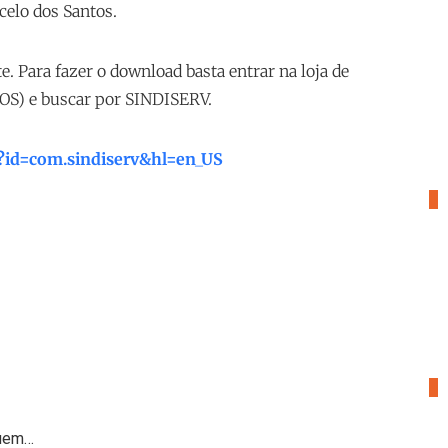
rcelo dos Santos.
e. Para fazer o download basta entrar na loja de
iOS) e buscar por SINDISERV.
ls?id=com.sindiserv&hl=en_US
3
4
Quem…