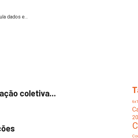
pula dados e…
T
ção coletiva...
6x
C
2
C
ições
Co