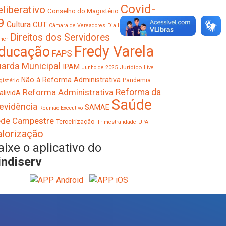
Covid-
liberativo
Conselho do Magistério
9
Cultura
CUT
Câmara de Vereadores
Dia Internacional da
Direitos dos Servidores
her
Fredy Varela
ducação
FAPS
arda Municipal
IPAM
Jurídico
Junho de 2025
Live
Não à Reforma Administrativa
Pandemia
istério
Reforma Administrativa
Reforma da
alividA
Saúde
evidência
SAMAE
Reunião Executivo
de Campestre
Terceirização
Trimestralidade
UPA
alorização
aixe o aplicativo do
indiserv