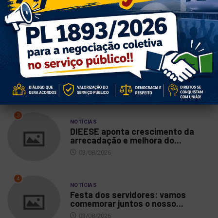
Vote SIM pelo PL da negociação
coletiva no...
06/08/2026
2
NOTÍCIAS
Oficina literária abre inscrições
03/08/2026
3
NOTÍCIAS
DIEESE aponta crescimento da
arrecadação e melhora do...
03/08/2026
4
NOTÍCIAS
Festa dos servidores: vamos
comemorar juntos o nosso...
03/08/2026