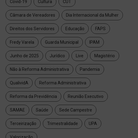
Covid-19
Cultura
CUT
Câmara de Vereadores
Dia Internacional da Mulher
Direitos dos Servidores
Educação
FAPS
Fredy Varela
Guarda Municipal
IPAM
Junho de 2025
Jurídico
Live
Magistério
Não à Reforma Administrativa
Pandemia
QualividA
Reforma Administrativa
Reforma da Previdência
Reunião Executivo
SAMAE
Saúde
Sede Campestre
Terceirização
Trimestralidade
UPA
Valorização