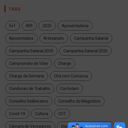
TAGS
6x1
409
2025
Aposentadoria
Aposentados
Artesanato
Campanha Salarial
Campanha Salarial 2025
Campanha Salarial 2026
Campeonato de Vôlei
Charge
Charge da Semana
Chá com Conversa
Condicoes de Trabalho
Confetam
Conselho Deliberativo
Conselho do Magistério
Covid-19
Cultura
CUT
Câmara de Vereadores
Dia Internacional da Mulher