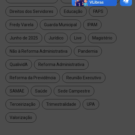
Direitos dos Servidores
Educação
FAPS
Fredy Varela
Guarda Municipal
IPAM
Junho de 2025
Jurídico
Live
Magistério
Não à Reforma Administrativa
Pandemia
QualividA
Reforma Administrativa
Reforma da Previdência
Reunião Executivo
SAMAE
Saúde
Sede Campestre
Terceirização
Trimestralidade
UPA
Valorização