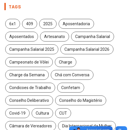
TAGS
6x1
409
2025
Aposentadoria
Aposentados
Artesanato
Campanha Salarial
Campanha Salarial 2025
Campanha Salarial 2026
Campeonato de Vôlei
Charge
Charge da Semana
Chá com Conversa
Condicoes de Trabalho
Confetam
Conselho Deliberativo
Conselho do Magistério
Covid-19
Cultura
CUT
Câmara de Vereadores
Dia Internacional da Mulher