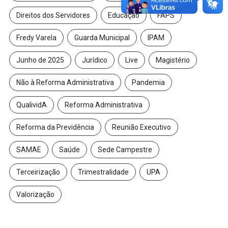
Direitos dos Servidores
Educação
FAPS
Fredy Varela
Guarda Municipal
IPAM
Junho de 2025
Jurídico
Live
Magistério
Não à Reforma Administrativa
Pandemia
QualividA
Reforma Administrativa
Reforma da Previdência
Reunião Executivo
SAMAE
Saúde
Sede Campestre
Terceirização
Trimestralidade
UPA
Valorização