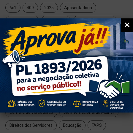
6x1
409
2025
Aposentadoria
Aposentados
Artesanato
Campanha Salarial
Campanha Salarial 2025
Campanha Salarial 2026
Campeonato de Vôlei
Charge
Charge da Semana
Chá com Conversa
Condicoes de Trabalho
Confetam
Conselho Deliberativo
Conselho do Magistério
Covid-19
Cultura
CUT
Câmara de Vereadores
Dia Internacional da Mulher
Direitos dos Servidores
Educação
FAPS