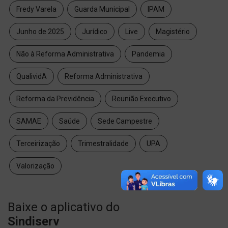
Fredy Varela
Guarda Municipal
IPAM
Junho de 2025
Jurídico
Live
Magistério
Não à Reforma Administrativa
Pandemia
QualividA
Reforma Administrativa
Reforma da Previdência
Reunião Executivo
SAMAE
Saúde
Sede Campestre
Terceirização
Trimestralidade
UPA
Valorização
Baixe o aplicativo do
Sindiserv