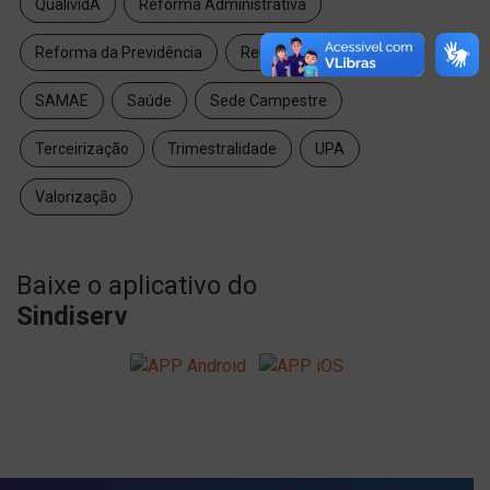
QualividA
Reforma Administrativa
Reforma da Previdência
Reunião Executivo
SAMAE
Saúde
Sede Campestre
Terceirização
Trimestralidade
UPA
Valorização
Baixe o aplicativo do
Sindiserv