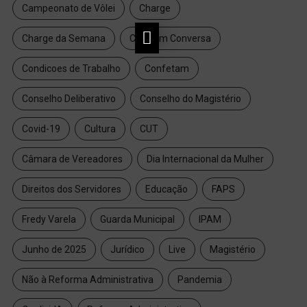
Campeonato de Vôlei
Charge
Charge da Semana
Chá com Conversa
Condicoes de Trabalho
Confetam
Conselho Deliberativo
Conselho do Magistério
Covid-19
Cultura
CUT
Câmara de Vereadores
Dia Internacional da Mulher
Direitos dos Servidores
Educação
FAPS
Fredy Varela
Guarda Municipal
IPAM
Junho de 2025
Jurídico
Live
Magistério
Não à Reforma Administrativa
Pandemia