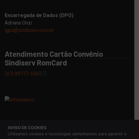
Encarregada de Dados (DPO)
Adriana Onzi
lgpd@sindiserv.com.br
Atendimento Cartão Convênio
Sindiserv RomCard
(47) 99777-6565
AVISO DE COOKIES
© 2026 Sindicato dos Servidores Municipais de Caxias do
Utilizamos cookies e tecnologias semelhantes para garantir o
Sul |
Aviso de Privacidade